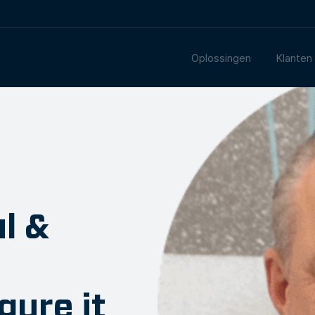
Oplossingen
Klanten
l &
gure it