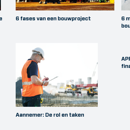
e
6 fases van een bouwproject
6 m
bo
APR
fin
Aannemer: De rol en taken