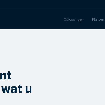
Oplossingen
Klanten
nt
 wat u