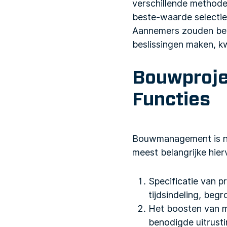
verschillende method
beste-waarde selectie,
Aannemers zouden bewu
beslissingen maken, k
Bouwproj
Functies
Bouwmanagement is nor
meest belangrijke hie
Specificatie van p
tijdsindeling, beg
Het boosten van m
benodigde uitrusti