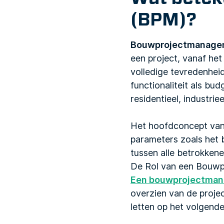
(BPM)?
Bouwprojectmanage
een project, vanaf he
volledige tevredenhei
functionaliteit als bu
residentieel, industriee
Het hoofdconcept van
parameters zoals het 
tussen alle betrokken
De Rol van een Bouw
Een bouwprojectman
overzien van de proje
letten op het volgende