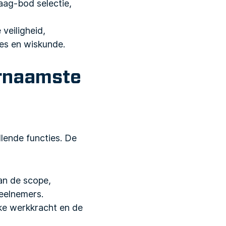
ag-bod selectie,
veiligheid,
es en wiskunde.
rnaamste
lende functies. De
van de scope,
deelnemers.
ke werkkracht en de