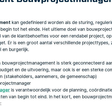
ment
kan gedefinieerd worden als de sturing, reguleri
t begin tot het einde. Het ultieme doel van bouwproj
d van de klantbehoeftes voor een rendabel project, op
dget. Er is een groot aantal verschillende projecttypes
l en burgerlijk.
 bouwprojectmanagement is sterk geconnecteerd aan
budget en de uitvoering, maar ook is er een sterke c
en (stakeholders, aannemers, de gemeenschap)
projectmanager
ager
is verantwoordelijk voor de planning, coördinati
cten van begin tot eind. In het kort, een bouwproje
: