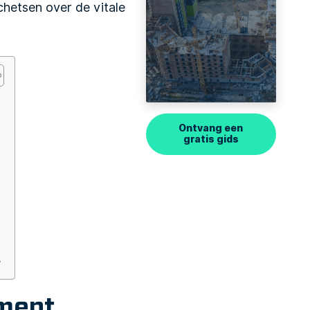
schetsen over de vitale
Ontvang een
gratis gids
?
ment