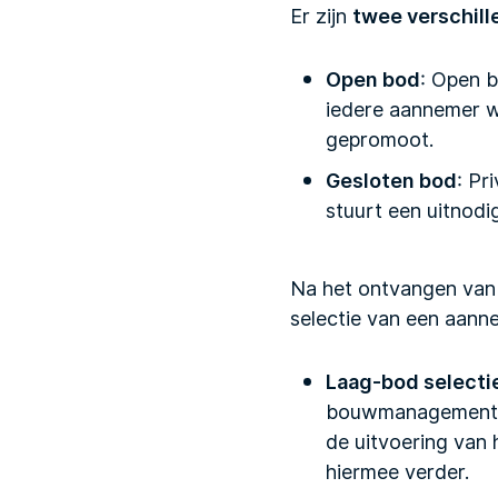
Er zijn
twee verschill
Open bod
: Open b
iedere aannemer w
gepromoot.
Gesloten bod
: Pr
stuurt een uitnodi
Na het ontvangen van 
selectie van een aan
Laag-bod selecti
bouwmanagement be
de uitvoering van 
hiermee verder.