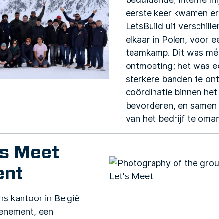
eerste keer kwamen er
LetsBuild uit verschille
elkaar in Polen, voor 
teamkamp. Dit was méé
ontmoeting; het was e
sterkere banden te ont
coördinatie binnen het
bevorderen, en samen 
van het bedrijf te oma
’s Meet
ent
ns kantoor in België
venement, een