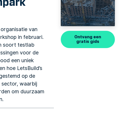
npark
organisatie van
kshop in februari.
Ontvang een
gratis gids
 soort testlab
ossingen voor de
bood een uniek
en hoe LetsBuild’s
gestemd op de
sector, waarbij
erden om duurzaam
n.