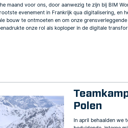
che maand voor ons, door aanwezig te zijn bij BIM Wor
rootste evenement in Frankrijk qua digitalisering, en h
itale bouw te ontmoeten en om onze grensverleggende 
nadrukte onze rol als koploper in de digitale transfo
Teamkamp
Polen
In april behaalden we 
beduidende, interne mij