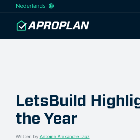
Nederlands
LetsBuild Highli
the Year
Written by
Antoine Alexandre Diaz