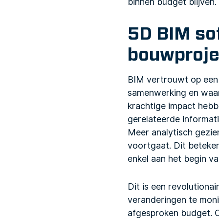
binnen budget blijven.
5D BIM so
bouwproj
BIM vertrouwt op een
samenwerking en waar
krachtige impact heb
gerelateerde informati
Meer analytisch gezie
voortgaat. Dit beteke
enkel aan het begin va
Dit is een revolution
veranderingen te monit
afgesproken budget. O