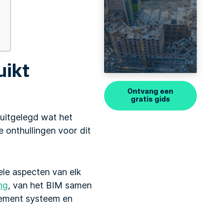
n
uikt
Ontvang een
gratis gids
uitgelegd wat het
 onthullingen voor dit
ele aspecten van elk
ng
, van het BIM samen
gement systeem en