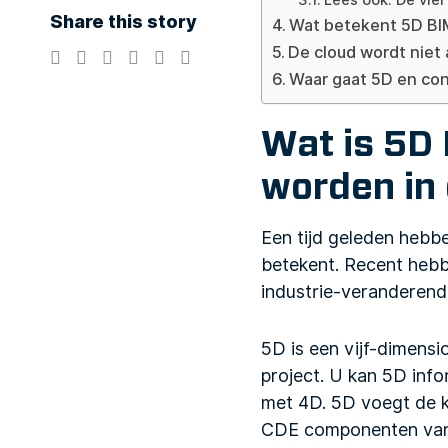
Lees ook: De vie
Share this story
Wat betekent 5D BI
De cloud wordt niet
Waar gaat 5D en con
Wat is 5D 
worden in
Een tijd geleden heb
betekent. Recent hebb
industrie-veranderend
5D is een vijf-dimensi
project. U kan 5D info
met 4D. 5D voegt de k
CDE componenten van i