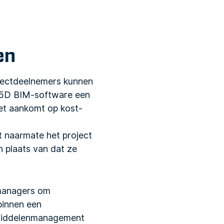
en
jectdeelnemers kunnen
 5D BIM-software een
t aankomt op kost-
 naarmate het project
 plaats van dat ze
tmanagers om
 binnen een
n middelenmanagement