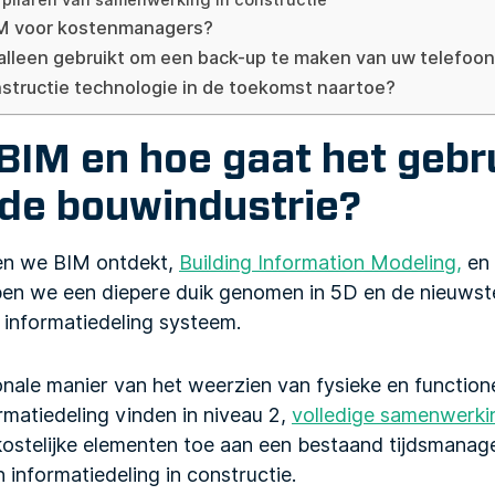
r pilaren van samenwerking in constructie
M voor kostenmanagers?
 alleen gebruikt om een back-up te maken van uw telefoo
structie technologie in de toekomst naartoe?
BIM en hoe gaat het gebr
 de bouwindustrie?
ben we BIM ontdekt,
Building Information Modeling,
en 
en we een diepere duik genomen in 5D en de nieuwste
 informatiedeling systeem.
onale manier van het weerzien van fysieke en function
rmatiedeling vinden in niveau 2,
volledige samenwerki
ostelijke elementen toe aan een bestaand tijdsmana
nformatiedeling in constructie.