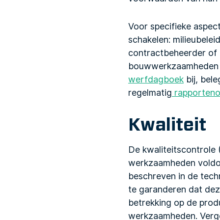
Voor specifieke aspect
schakelen: milieubelei
contractbeheerder of 
bouwwerkzaamheden e
werfdagboek
bij, bel
regelmatig
rapporten
o
Kwaliteit
De kwaliteitscontrole 
werkzaamheden voldoe
beschreven in de techn
te garanderen dat dez
betrekking op de prod
werkzaamheden. Vergee