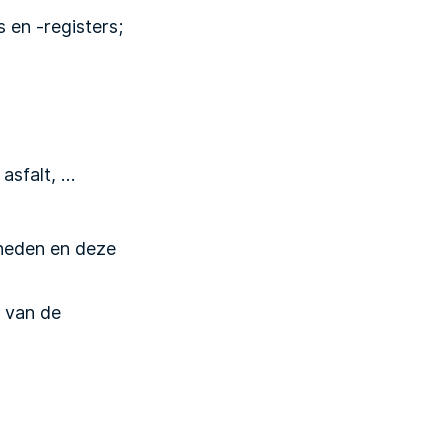
 en -registers;
asfalt, …
heden en deze
n van de