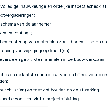
volledige, nauwkeurige en ordelijke inspectiechecklists
ectvergaderingen;
t schema van de aannemer;
ven en coatings;
bemonstering van materialen zoals bodems, beton en 
tooiing van wijzigingsopdracht(en);
leverde en gebruikte materialen in de bouwwerkzaam
cties en de laatste controle uitvoeren bij het voltooie
den;
unchlijst(en) en toezicht houden op de afwerking;
pectie voor een vlotte projectafsluiting.