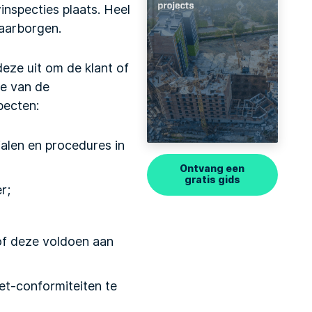
nspecties plaats. Heel
aarborgen.
eze uit om de klant of
ie van de
pecten:
ialen en procedures in
Ontvang een
gratis gids
r;
 of deze voldoen aan
iet-conformiteiten te