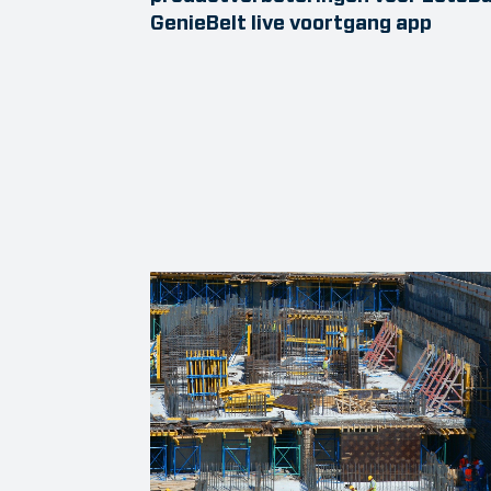
GenieBelt live voortgang app