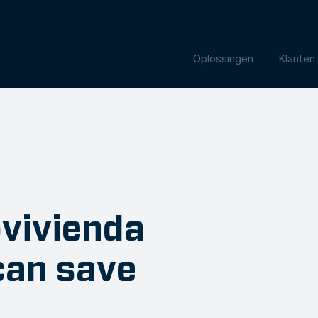
Oplossingen
Klanten
ovivienda
can save