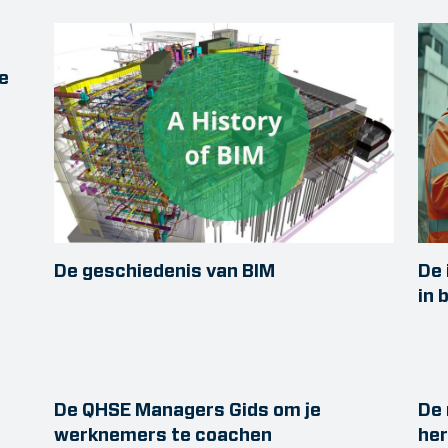
e
De geschiedenis van BIM
De 
in 
De QHSE Managers Gids om je
De 
werknemers te coachen
he