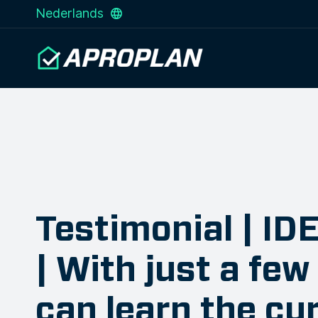
Nederlands
Testimonial | I
| With just a few 
can learn the cu