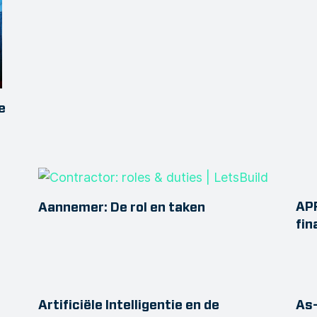
e
APR
Aannemer: De rol en taken
fin
Artificiële Intelligentie en de
As-