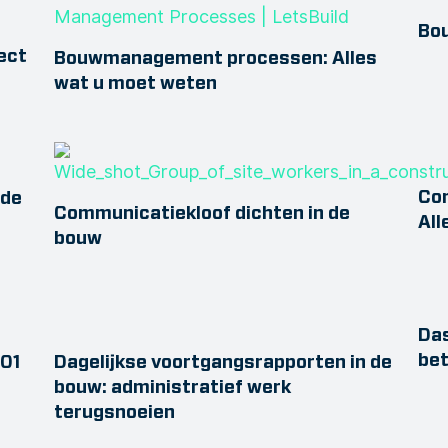
Bou
ect
Bouwmanagement processen: Alles
wat u moet weten
Con
 de
Communicatiekloof dichten in de
All
bouw
Da
bet
01
Dagelijkse voortgangsrapporten in de
bouw: administratief werk
terugsnoeien