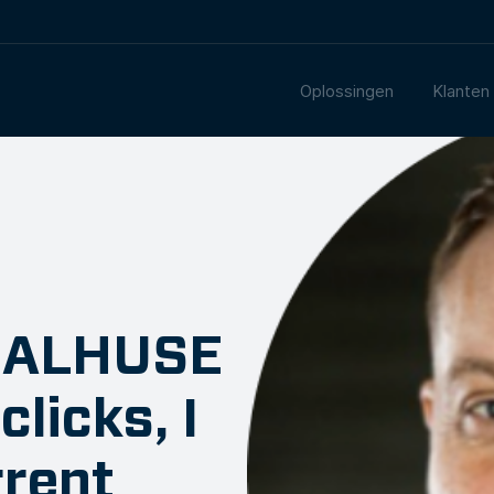
Oplossingen
Klanten
DEALHUSE
clicks, I
rrent