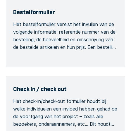
Bestelformulier
Het bestelformulier vereist het invullen van de
volgende informatie: referentie nummer van de
bestelling, de hoeveelheid en omschrijving van
de bestelde artikelen en hun prijs. Een bestelling
kan geplaatst worden tijden een bezoek aan de
werf. Bijvoorbeeld, wanneer een
productiehoeveelheid ontbreekt of er is een
nood om een artikel om te wisselen, dan kan dit
[…]
Check in / check out
Het check-in/check-out formulier houdt bij
welke individuelen een invloed hebben gehad op
de voortgang van het project – zoals alle
bezoekers, onderaannemers, etc… Dit houdt