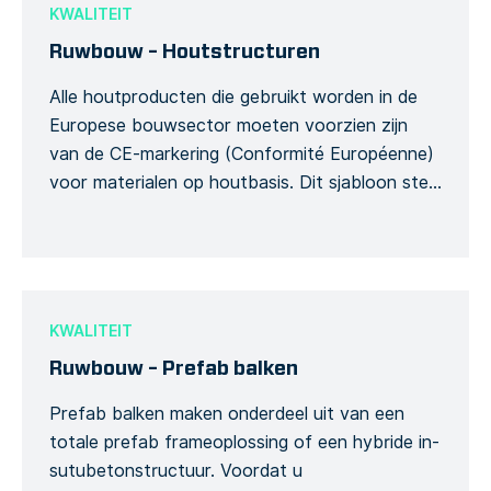
normen. Met behulp van dit formuliersjabloon
KWALITEIT
kunt u […]
Ruwbouw – Houtstructuren
Alle houtproducten die gebruikt worden in de
Europese bouwsector moeten voorzien zijn
van de CE-markering (Conformité Européenne)
voor materialen op houtbasis. Dit sjabloon stelt
u in staat om uw controlelijsten aan te passen
aan de basisvereisten voor houtproducten
(mechanische weerstand en stabiliteit, veiligheid
in geval van brand, hygiëne, gezondheid en
milieu, veiligheid en toegankelijkheid bij […]
KWALITEIT
Ruwbouw – Prefab balken
Prefab balken maken onderdeel uit van een
totale prefab frameoplossing of een hybride in-
sutubetonstructuur. Voordat u