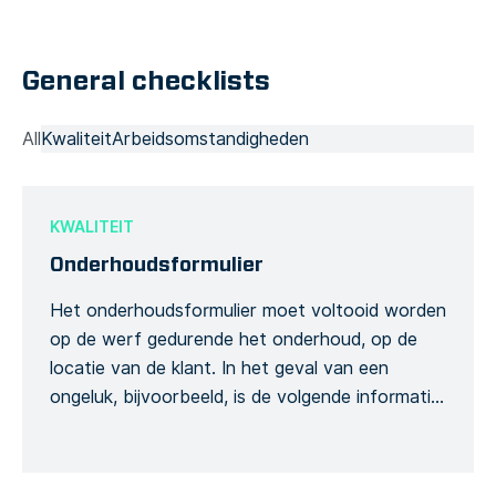
genomen werden om de situatie te verhelpen.
Noodsituaties worden gemakkelijker
General checklists
gecommuniceerd […]
All
Kwaliteit
Arbeidsomstandigheden
KWALITEIT
Onderhoudsformulier
Het onderhoudsformulier moet voltooid worden
op de werf gedurende het onderhoud, op de
locatie van de klant. In het geval van een
ongeluk, bijvoorbeeld, is de volgende informatie
verreist: De namen van de klanten en de
aannemer, de datum en het tijdstip van de
onderhoud service, het adres en de generieke