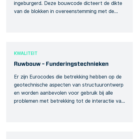
ingeburgerd. Deze bouwcode dicteert de dikte
van de blokken in overeenstemming met de
hoogte van het gebouw of het aantal
verdiepingen.. Gebruik dit Formulier om uw
activiteiten tegen de specificaties van de
bouwcode te controleren. Voer uw constructie
volgens plan uit en minimaliseer de bijbehorende
KWALITEIT
risico’s.
Ruwbouw – Funderingstechnieken
Er zijn Eurocodes die betrekking hebben op de
geotechnische aspecten van structuurontwerp
en worden aanbevolen voor gebruik bij alle
problemen met betrekking tot de interactie van
constructies met de grond. De manier waarop
kolommen en funderingen of andere
vasthoudende structuren moeten worden
gebouwd, volgt een gespecificeerde reeks