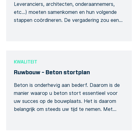
Leveranciers, architecten, onderaannemers,
etc…) moeten samenkomen en hun volgende
stappen coördineren. De vergadering zou een
goed-gedefinieerde agenda moeten hebben van
tevoren. Op deze manier, kan u het maximale
uit uw vergadering halen zonder dat u iemands
tijd verspilt. Door gebruik te maken van dit
vergadering agenda sjabloon, verzekert […]
KWALITEIT
Ruwbouw – Beton stortplan
Beton is onderhevig aan bederf. Daarom is de
manier waarop u beton stort essentieel voor
uw succes op de bouwplaats. Het is daarom
belangrijk om steeds uw tijd te nemen. Met
behulp van dit Formulier kunt u uw
betonstortingswerkzaamheden zorgvuldig
(in)plannen. Documenteer alle over het hoofd