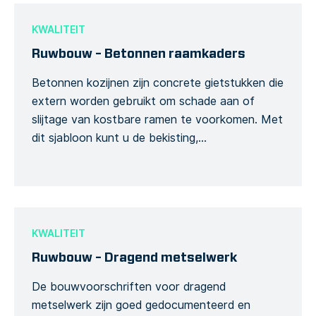
geziene details, van de stortingsdatum tot de
gietsnelheid, tijd, […]
KWALITEIT
Ruwbouw – Betonnen raamkaders
Betonnen kozijnen zijn concrete gietstukken die
extern worden gebruikt om schade aan of
slijtage van kostbare ramen te voorkomen. Met
dit sjabloon kunt u de bekisting,
vormcomponenten en nabehandeling van uw
betonnen kozijnen controleren. Gebruik het
Formulier voor een samenhangende workflow
en om herwerkingen aan uw betonnen
raamkozijnen te voorkomen.
KWALITEIT
Ruwbouw – Dragend metselwerk
De bouwvoorschriften voor dragend
metselwerk zijn goed gedocumenteerd en