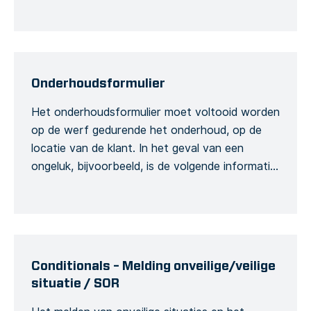
bezoekers bij en hun gebruik van
veiligheidswerktuig op de werf. Elke persoon
moet zich bij aankomst aanmelden bij de
sitemanager, door hun volledige naam en
generale contactinformatie te delen ter […]
Onderhoudsformulier
Het onderhoudsformulier moet voltooid worden
op de werf gedurende het onderhoud, op de
locatie van de klant. In het geval van een
ongeluk, bijvoorbeeld, is de volgende informatie
verreist: De namen van de klanten en de
aannemer, de datum en het tijdstip van de
onderhoud service, het adres en de generieke
omschrijving van de service […]
Conditionals – Melding onveilige/veilige
situatie / SOR