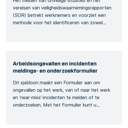
Het melden van onveilige situaties en het
vereisen van veiligheidswaarnemingsrapporten
(SOR) betrekt werknemers en voorziet een
methode voor het identificeren van zowel
onveilige als veilige handelingen en
omstandigheden op de werkplek. Met dit
formuliersjabloon kunt u de details van een
incident melden, inclusief corrigerende
maatregelen of acties. Gebruik het sjabloon om
Arbeidsongevallen en incidenten
uw eigen observaties en […]
meldings- en onderzoekformulier
Dit sjabloon maakt een Formulier aan om
ongevallen op het werk, van of naar het werk
en ‘near-miss’-incidenten te melden of te
onderzoeken. Met het Formulier kunt u
gedetailleerde informatie verzamelen over een
ongeval of incident, het slachtoffer, de
bouwplaats, inclusief de maatregelen die