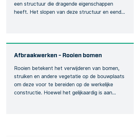
een structuur die dragende eigenschappen
heeft. Het slopen van deze structuur en eender
welk van zijn onderdelen heeft een invloed op
de integriteit van het bouwwerk en wordt
bijgevolg aanzien als risicovolle activiteit. Dit
sjabloon kan gebruikt worden om een
gedetailleerd sloopformulier te creëren […]
Afbraakwerken – Rooien bomen
Rooien betekent het verwijderen van bomen,
struiken en andere vegetatie op de bouwplaats
om deze voor te bereiden op de werkelijke
constructie. Hoewel het gelijkaardig is aan
ontbossing, speelt het een afzonderlijke rol
tijdens het project. Ons specifiek rooisjabloon
heeft betrekking op de verwijdering van bomen
en bosland. Het Formulier onderzoekt het
mogelijke risico van […]