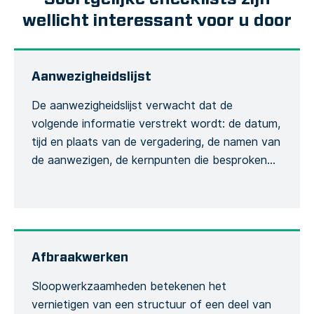
wellicht interessant voor u door
Aanwezigheidslijst
De aanwezigheidslijst verwacht dat de
volgende informatie verstrekt wordt: de datum,
tijd en plaats van de vergadering, de namen van
de aanwezigen, de kernpunten die besproken
zullen worden, de training die wordt gegeven en
de globale conclusie van de vergadering. Dit is
om de opname van het vergaderingsproces te
formaliseren. Het opnemen van de hoeveelheid
[…]
Afbraakwerken
Sloopwerkzaamheden betekenen het
vernietigen van een structuur of een deel van