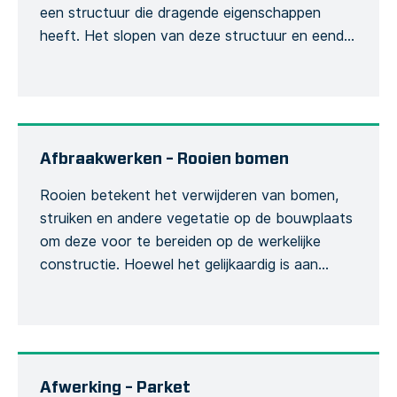
een structuur die dragende eigenschappen
heeft. Het slopen van deze structuur en eender
welk van zijn onderdelen heeft een invloed op
de integriteit van het bouwwerk en wordt
bijgevolg aanzien als risicovolle activiteit. Dit
sjabloon kan gebruikt worden om een
gedetailleerd sloopformulier te creëren […]
Afbraakwerken – Rooien bomen
Rooien betekent het verwijderen van bomen,
struiken en andere vegetatie op de bouwplaats
om deze voor te bereiden op de werkelijke
constructie. Hoewel het gelijkaardig is aan
ontbossing, speelt het een afzonderlijke rol
tijdens het project. Ons specifiek rooisjabloon
heeft betrekking op de verwijdering van bomen
en bosland. Het Formulier onderzoekt het
mogelijke risico van […]
Afwerking – Parket