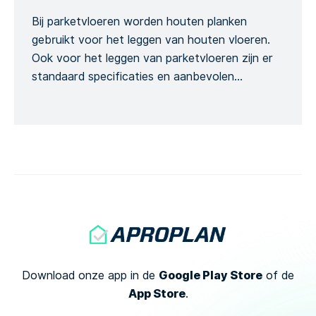
Bij parketvloeren worden houten planken
gebruikt voor het leggen van houten vloeren.
Ook voor het leggen van parketvloeren zijn er
standaard specificaties en aanbevolen
technieken. Volg de voorbereiding en opbouw
van uw parketvloer op om de kwaliteit ervan te
garanderen. Gebruik het Formulier om na te
gaan of uw houten planken stof- en vochtvrij
zijn […]
Google Play Store
Download onze app in de
of
de
App Store
.