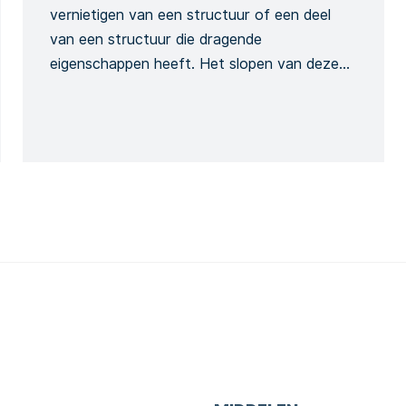
vernietigen van een structuur of een deel
van een structuur die dragende
eigenschappen heeft. Het slopen van deze
structuur en eender welk van zijn onderdelen
heeft een invloed op de integriteit van het
bouwwerk en wordt bijgevolg aanzien als
risicovolle activiteit. Dit sjabloon kan
gebruikt worden om een gedetailleerd
sloopformulier te creëren […]