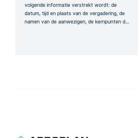
volgende informatie verstrekt wordt: de
datum, tijd en plaats van de vergadering, de
namen van de aanwezigen, de kernpunten die
besproken zullen worden, de training die
wordt gegeven en de globale conclusie van
de vergadering. Dit is om de opname van het
vergaderingsproces te formaliseren. Het
opnemen van de hoeveelheid […]