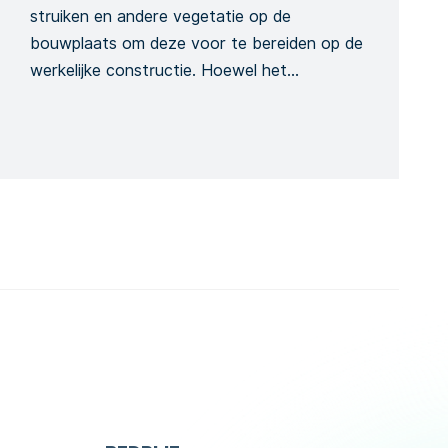
struiken en andere vegetatie op de
bouwplaats om deze voor te bereiden op de
werkelijke constructie. Hoewel het
gelijkaardig is aan ontbossing, speelt het een
afzonderlijke rol tijdens het project. Ons
specifiek rooisjabloon heeft betrekking op de
verwijdering van bomen en bosland. Het
Formulier onderzoekt het mogelijke risico van
[…]