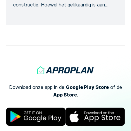
constructie. Hoewel het gelijkaardig is aan
ontbossing, speelt het een afzonderlijke rol
tijdens het project. Ons specifiek rooisjabloon
heeft betrekking op de verwijdering van bomen
en bosland. Het Formulier onderzoekt het
mogelijke risico van […]
Google Play Store
Download onze app in de
of
de
App Store
.