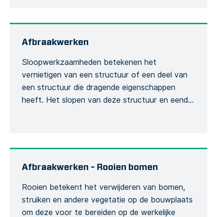
de globale conclusie van de vergadering. Dit is
om de opname van het vergaderingsproces te
formaliseren. Het opnemen van de hoeveelheid
[…]
Afbraakwerken
Sloopwerkzaamheden betekenen het
vernietigen van een structuur of een deel van
een structuur die dragende eigenschappen
heeft. Het slopen van deze structuur en eender
welk van zijn onderdelen heeft een invloed op
de integriteit van het bouwwerk en wordt
bijgevolg aanzien als risicovolle activiteit. Dit
sjabloon kan gebruikt worden om een
gedetailleerd sloopformulier te creëren […]
Afbraakwerken – Rooien bomen
Rooien betekent het verwijderen van bomen,
struiken en andere vegetatie op de bouwplaats
om deze voor te bereiden op de werkelijke