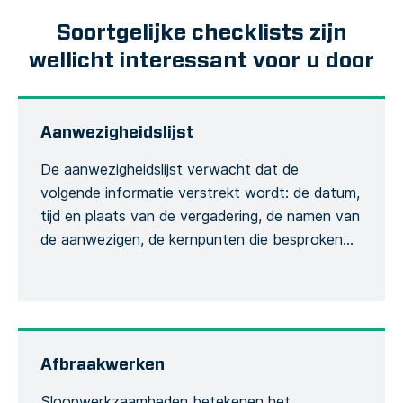
Soortgelijke checklists zijn
wellicht interessant voor u door
Aanwezigheidslijst
De aanwezigheidslijst verwacht dat de
volgende informatie verstrekt wordt: de datum,
tijd en plaats van de vergadering, de namen van
de aanwezigen, de kernpunten die besproken
zullen worden, de training die wordt gegeven en
de globale conclusie van de vergadering. Dit is
om de opname van het vergaderingsproces te
formaliseren. Het opnemen van de hoeveelheid
[…]
Afbraakwerken
Sloopwerkzaamheden betekenen het