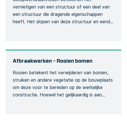
vernietigen van een structuur of een deel van
een structuur die dragende eigenschappen
heeft. Het slopen van deze structuur en eender
welk van zijn onderdelen heeft een invloed op
de integriteit van het bouwwerk en wordt
bijgevolg aanzien als risicovolle activiteit. Dit
sjabloon kan gebruikt worden om een
gedetailleerd sloopformulier te creëren […]
Afbraakwerken – Rooien bomen
Rooien betekent het verwijderen van bomen,
struiken en andere vegetatie op de bouwplaats
om deze voor te bereiden op de werkelijke
constructie. Hoewel het gelijkaardig is aan
ontbossing, speelt het een afzonderlijke rol
tijdens het project. Ons specifiek rooisjabloon
heeft betrekking op de verwijdering van bomen
en bosland. Het Formulier onderzoekt het