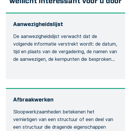
wellicht interessant voor u door
Aanwezigheidslijst
De aanwezigheidslijst verwacht dat de
volgende informatie verstrekt wordt: de datum,
tijd en plaats van de vergadering, de namen van
de aanwezigen, de kernpunten die besproken
zullen worden, de training die wordt gegeven en
de globale conclusie van de vergadering. Dit is
om de opname van het vergaderingsproces te
formaliseren. Het opnemen van de hoeveelheid
[…]
Afbraakwerken
Sloopwerkzaamheden betekenen het
vernietigen van een structuur of een deel van
een structuur die dragende eigenschappen