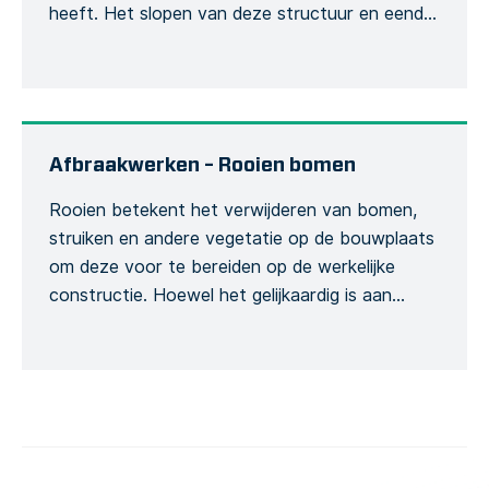
heeft. Het slopen van deze structuur en eender
welk van zijn onderdelen heeft een invloed op
de integriteit van het bouwwerk en wordt
bijgevolg aanzien als risicovolle activiteit. Dit
sjabloon kan gebruikt worden om een
gedetailleerd sloopformulier te creëren […]
Afbraakwerken – Rooien bomen
Rooien betekent het verwijderen van bomen,
struiken en andere vegetatie op de bouwplaats
om deze voor te bereiden op de werkelijke
constructie. Hoewel het gelijkaardig is aan
ontbossing, speelt het een afzonderlijke rol
tijdens het project. Ons specifiek rooisjabloon
heeft betrekking op de verwijdering van bomen
en bosland. Het Formulier onderzoekt het
mogelijke risico van […]