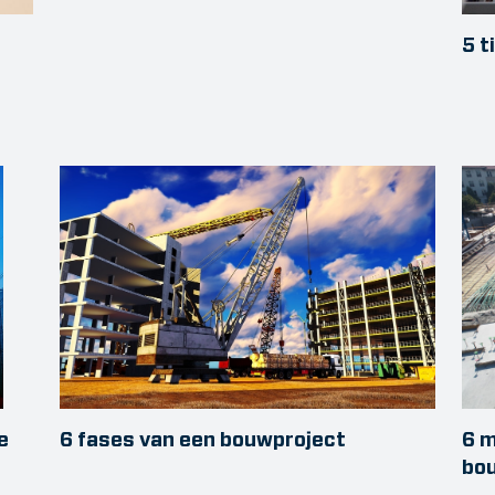
5 t
e
6 fases van een bouwproject
6 m
bo