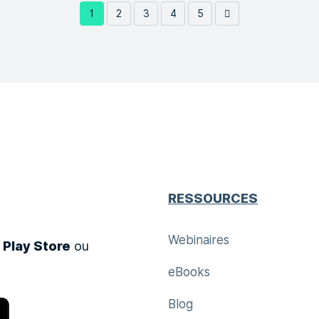
1
2
3
4
5
RESSOURCES
Webinaires
 Play Store
ou
eBooks
Blog