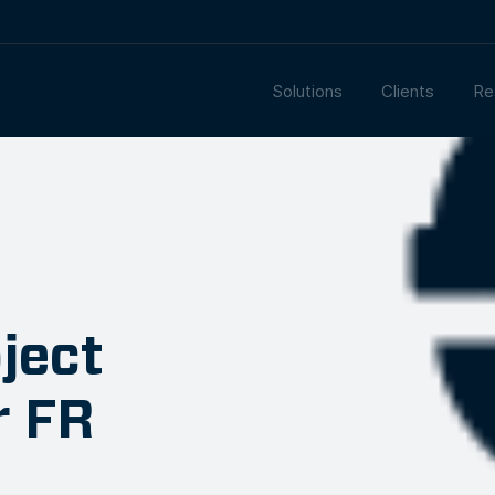
Solutions
Clients
Re
ject
r FR