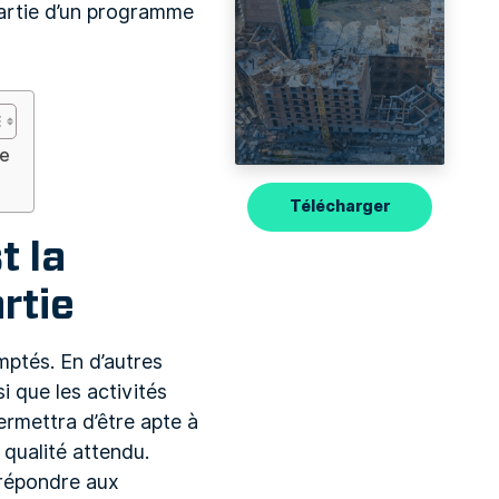
 partie d’un programme
ie
Télécharger
t la
rtie
mptés. En d’autres
i que les activités
ermettra d’être apte à
 qualité attendu.
répondre aux