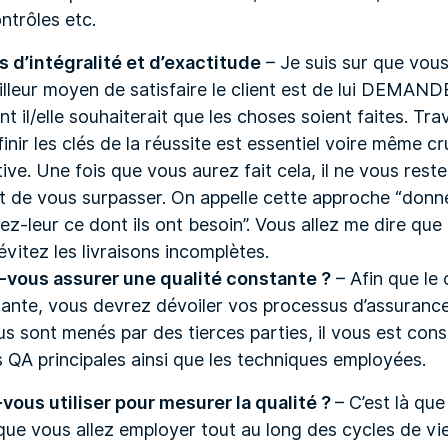
ntrôles etc.
es d’intégralité et d’exactitude
– Je suis sur que vous
illeur moyen de satisfaire le client est de lui DEMANDE
 il/elle souhaiterait que les choses soient faites. Tra
éfinir les clés de la réussite est essentiel voire même cr
ive. Une fois que vous aurez fait cela, il ne vous reste
et de vous surpasser. On appelle cette approche “donne
ez-leur ce dont ils ont besoin”. Vous allez me dire que
vitez les livraisons incomplètes.
ous assurer une qualité constante ?
– Afin que le c
tante, vous devrez dévoiler vos processus d’assuranc
s sont menés par des tierces parties, il vous est conse
és QA principales ainsi que les techniques employées.
-vous utiliser pour mesurer la qualité ?
– C’est là que
 que vous allez employer tout au long des cycles de vie