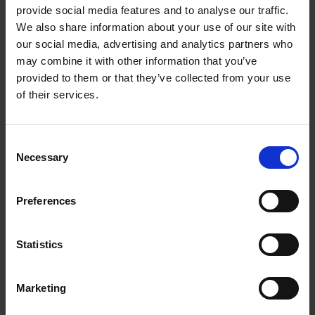
provide social media features and to analyse our traffic.
We also share information about your use of our site with
Gestion des documents et des plans
our social media, advertising and analytics partners who
may combine it with other information that you’ve
provided to them or that they’ve collected from your use
Conformité QHSE
of their services.
Consent
CONTRÔLE DE LA QUALITÉ ET DE LA
Necessary
Selection
SÉCURITÉ
LB APROPLAN
Gestion des documents
Preferences
Accès hors ligne
CRÉER UN
Statistics
COMPTE
Accrochage
Marketing