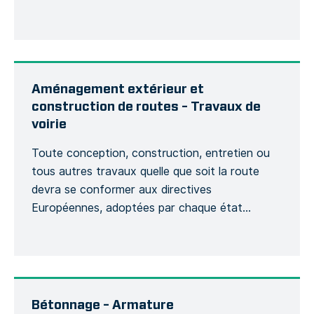
son contexte sera demandée et si cela aura
une incidence sur le bon déroulement du projet,
d’un point de vue budgétaire et planning. […]
Aménagement extérieur et
construction de routes – Travaux de
voirie
Toute conception, construction, entretien ou
tous autres travaux quelle que soit la route
devra se conformer aux directives
Européennes, adoptées par chaque état
membre afin de suivre des obligations légales
fondamentales concernant l’évaluation de
risques de la sécurité routière, des contrôles de
la voirie, des classements du niveau de sécurité,
l’entretien du réseau routier ainsi […]
Bétonnage – Armature