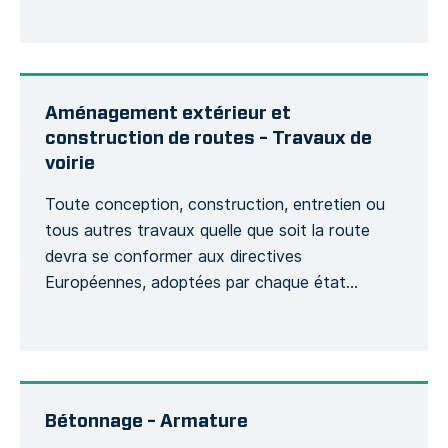
son contexte sera demandée et si cela aura
une incidence sur le bon déroulement du projet,
d’un point de vue budgétaire et planning. […]
Aménagement extérieur et
construction de routes – Travaux de
voirie
Toute conception, construction, entretien ou
tous autres travaux quelle que soit la route
devra se conformer aux directives
Européennes, adoptées par chaque état
membre afin de suivre des obligations légales
fondamentales concernant l’évaluation de
risques de la sécurité routière, des contrôles de
la voirie, des classements du niveau de sécurité,
l’entretien du réseau routier ainsi […]
Bétonnage – Armature