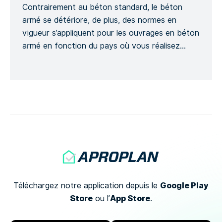
Contrairement au béton standard, le béton
armé se détériore, de plus, des normes en
vigueur s’appliquent pour les ouvrages en béton
armé en fonction du pays où vous réalisez
votre projet et ce, dans le but d’assurer la
sécurité d’un projet de construction. Ce modèle
génère un Formulaire détaillé afin de suivre
l’avancement d’un ouvrage […]
Google Play
Téléchargez notre application depuis le
Store
App Store
ou
l’
.