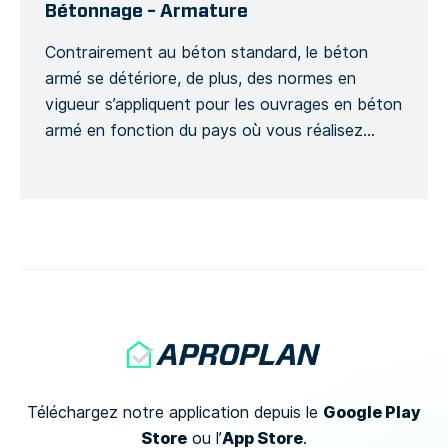
l’entretien du réseau routier ainsi […]
Bétonnage – Armature
Contrairement au béton standard, le béton
armé se détériore, de plus, des normes en
vigueur s’appliquent pour les ouvrages en béton
armé en fonction du pays où vous réalisez
votre projet et ce, dans le but d’assurer la
sécurité d’un projet de construction. Ce modèle
génère un Formulaire détaillé afin de suivre
l’avancement d’un ouvrage […]
Google Play
Téléchargez notre application depuis le
Store
App Store
ou
l’
.