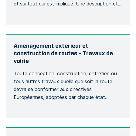
et surtout qui est impliqué. Une description et
son contexte sera demandée et si cela aura
une incidence sur le bon déroulement du projet,
d’un point de vue budgétaire et planning. […]
Aménagement extérieur et
construction de routes – Travaux de
voirie
Toute conception, construction, entretien ou
tous autres travaux quelle que soit la route
devra se conformer aux directives
Européennes, adoptées par chaque état
membre afin de suivre des obligations légales
fondamentales concernant l’évaluation de
risques de la sécurité routière, des contrôles de
la voirie, des classements du niveau de sécurité,