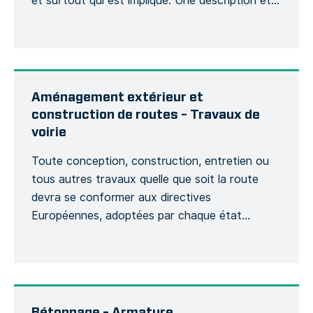
et surtout qui est impliqué. Une description et
son contexte sera demandée et si cela aura
une incidence sur le bon déroulement du projet,
d’un point de vue budgétaire et planning. […]
Aménagement extérieur et
construction de routes – Travaux de
voirie
Toute conception, construction, entretien ou
tous autres travaux quelle que soit la route
devra se conformer aux directives
Européennes, adoptées par chaque état
membre afin de suivre des obligations légales
fondamentales concernant l’évaluation de
risques de la sécurité routière, des contrôles de
la voirie, des classements du niveau de sécurité,
l’entretien du réseau routier ainsi […]
Bétonnage – Armature