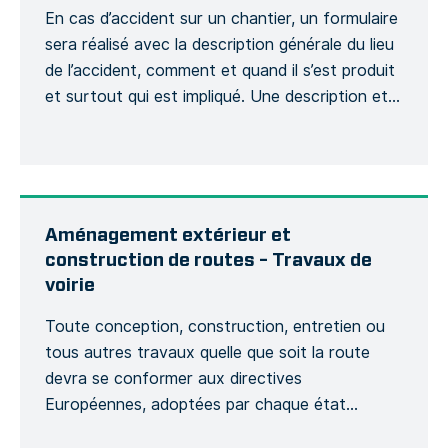
En cas d’accident sur un chantier, un formulaire
sera réalisé avec la description générale du lieu
de l’accident, comment et quand il s’est produit
et surtout qui est impliqué. Une description et
son contexte sera demandée et si cela aura
une incidence sur le bon déroulement du projet,
d’un point de vue budgétaire et planning. […]
Aménagement extérieur et
construction de routes – Travaux de
voirie
Toute conception, construction, entretien ou
tous autres travaux quelle que soit la route
devra se conformer aux directives
Européennes, adoptées par chaque état
membre afin de suivre des obligations légales