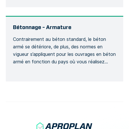
fondamentales concernant l’évaluation de
risques de la sécurité routière, des contrôles de
la voirie, des classements du niveau de sécurité,
l’entretien du réseau routier ainsi […]
Bétonnage – Armature
Contrairement au béton standard, le béton
armé se détériore, de plus, des normes en
vigueur s’appliquent pour les ouvrages en béton
armé en fonction du pays où vous réalisez
votre projet et ce, dans le but d’assurer la
sécurité d’un projet de construction. Ce modèle
génère un Formulaire détaillé afin de suivre
l’avancement d’un ouvrage […]