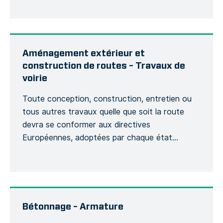
une incidence sur le bon déroulement du projet,
d’un point de vue budgétaire et planning. […]
Aménagement extérieur et
construction de routes – Travaux de
voirie
Toute conception, construction, entretien ou
tous autres travaux quelle que soit la route
devra se conformer aux directives
Européennes, adoptées par chaque état
membre afin de suivre des obligations légales
fondamentales concernant l’évaluation de
risques de la sécurité routière, des contrôles de
la voirie, des classements du niveau de sécurité,
l’entretien du réseau routier ainsi […]
Bétonnage – Armature