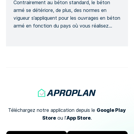
Contrairement au béton standard, le béton
armé se détériore, de plus, des normes en
vigueur s’appliquent pour les ouvrages en béton
armé en fonction du pays où vous réalisez
votre projet et ce, dans le but d’assurer la
sécurité d’un projet de construction. Ce modèle
génère un Formulaire détaillé afin de suivre
l’avancement d’un ouvrage […]
Google Play
Téléchargez notre application depuis le
Store
App Store
ou
l’
.