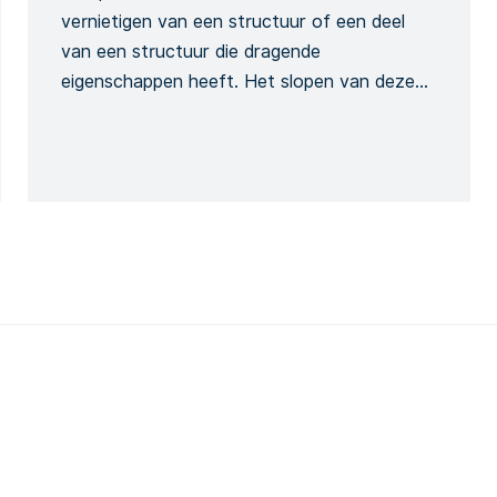
vernietigen van een structuur of een deel
van een structuur die dragende
eigenschappen heeft. Het slopen van deze
structuur en eender welk van zijn onderdelen
heeft een invloed op de integriteit van het
bouwwerk en wordt bijgevolg aanzien als
risicovolle activiteit. Dit sjabloon kan
gebruikt worden om een gedetailleerd
sloopformulier te creëren […]