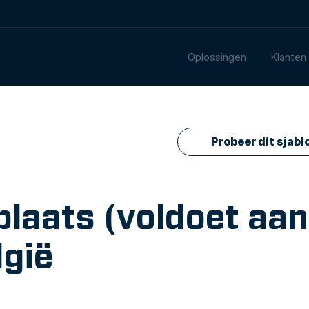
Oplossingen
Klanten
Probeer dit sjabl
plaats (voldoet aa
gië