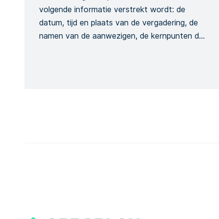
volgende informatie verstrekt wordt: de
datum, tijd en plaats van de vergadering, de
namen van de aanwezigen, de kernpunten die
besproken zullen worden, de training die
wordt gegeven en de globale conclusie van
de vergadering. Dit is om de opname van het
vergaderingsproces te formaliseren. Het
opnemen van de hoeveelheid […]