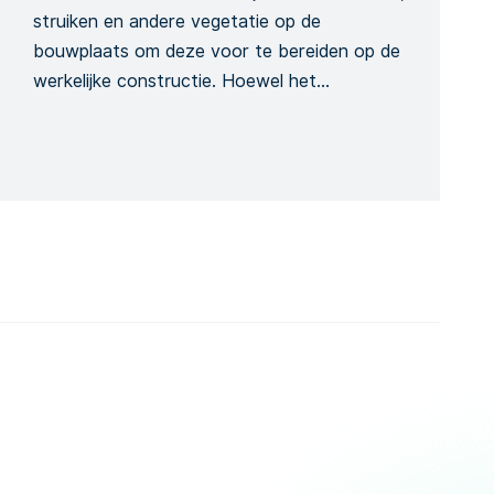
struiken en andere vegetatie op de
bouwplaats om deze voor te bereiden op de
werkelijke constructie. Hoewel het
gelijkaardig is aan ontbossing, speelt het een
afzonderlijke rol tijdens het project. Ons
specifiek rooisjabloon heeft betrekking op de
verwijdering van bomen en bosland. Het
Formulier onderzoekt het mogelijke risico van
[…]