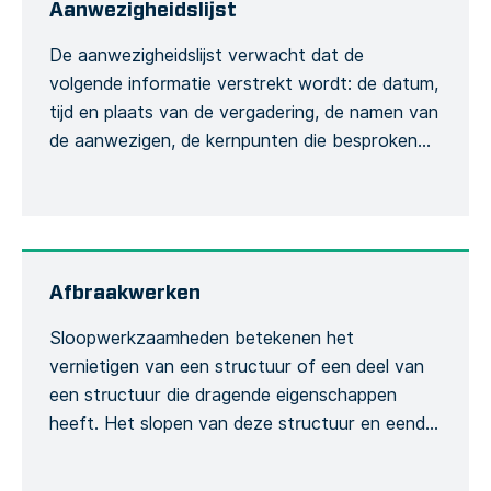
Aanwezigheidslijst
De aanwezigheidslijst verwacht dat de
volgende informatie verstrekt wordt: de datum,
tijd en plaats van de vergadering, de namen van
de aanwezigen, de kernpunten die besproken
zullen worden, de training die wordt gegeven en
de globale conclusie van de vergadering. Dit is
om de opname van het vergaderingsproces te
formaliseren. Het opnemen van de hoeveelheid
[…]
Afbraakwerken
Sloopwerkzaamheden betekenen het
vernietigen van een structuur of een deel van
een structuur die dragende eigenschappen
heeft. Het slopen van deze structuur en eender
welk van zijn onderdelen heeft een invloed op
de integriteit van het bouwwerk en wordt