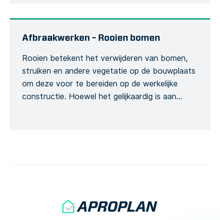
bijgevolg aanzien als risicovolle activiteit. Dit
sjabloon kan gebruikt worden om een
gedetailleerd sloopformulier te creëren […]
Afbraakwerken – Rooien bomen
Rooien betekent het verwijderen van bomen,
struiken en andere vegetatie op de bouwplaats
om deze voor te bereiden op de werkelijke
constructie. Hoewel het gelijkaardig is aan
ontbossing, speelt het een afzonderlijke rol
tijdens het project. Ons specifiek rooisjabloon
heeft betrekking op de verwijdering van bomen
en bosland. Het Formulier onderzoekt het
mogelijke risico van […]