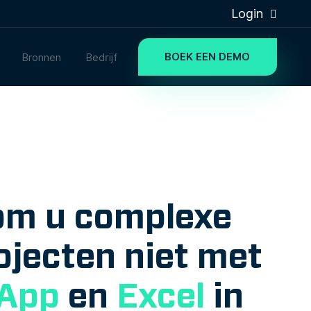
Login
BOEK EEN DEMO
Bronnen
Bedrijf
m u complexe
jecten niet met
App
en
Excel
in