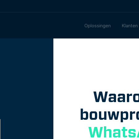
Oplossingen
Klanten
Waaro
bouwpro
Whats